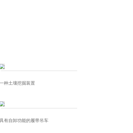
您的当前位置：
首页
>
荣誉资质
一种土壤挖掘装置
具有自卸功能的履带吊车